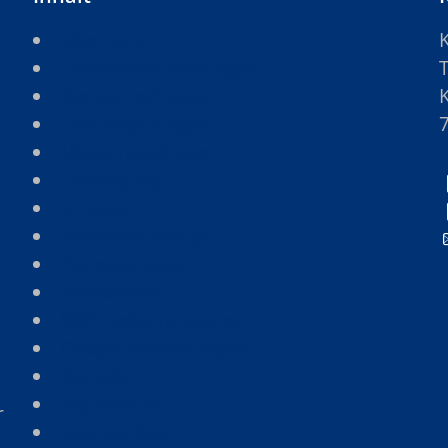
Über uns
Haushaltsauflösungen
Wertanrechnung
Entrümpelungen
Messi-Haushalte
Entsorgung
Umzüge
Seniorenumzüge
Renovierungen
Immobilien
SWR Dokumentation
Google-Bewertungen
Kontakt
Impressum
r
Datenschutz