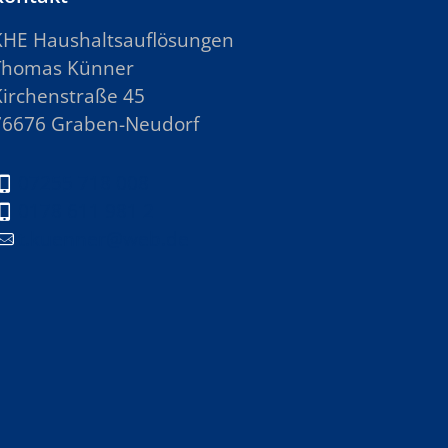
KHE Haushaltsauflösungen
Thomas Künner
Kirchenstraße 45
76676 Graben-Neudorf
07255 718 008
0178 611 981 2
t.kuenner@web.de