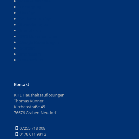
Messi-Haushalte
Entsorgung
Umzüge
Seniorenumzüge
Renovierungen
Immobilien
SWR Dokumentation
Google-Bewertungen
Kontakt
Impressum
Datenschutz
Kontakt
KHE Haushaltsauflösungen
Thomas Künner
Kirchenstraße 45
76676 Graben-Neudorf
07255 718 008
0178 611 981 2