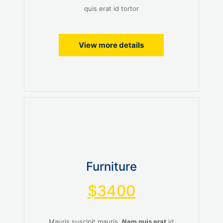
quis erat id tortor
View more details
Furniture
$3400
Mauris suscipit mauris.
Nam quis erat
id