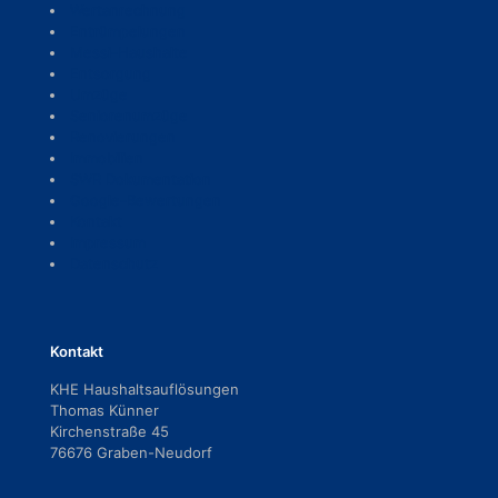
Wertanrechnung
Entrümpelungen
Messi-Haushalte
Entsorgung
Umzüge
Seniorenumzüge
Renovierungen
Immobilien
SWR Dokumentation
Google-Bewertungen
Kontakt
Impressum
Datenschutz
Kontakt
KHE Haushaltsauflösungen
Thomas Künner
Kirchenstraße 45
76676 Graben-Neudorf