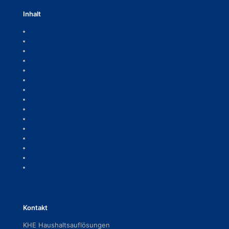
Inhalt
Über uns
Haushaltsauflösungen
Wertanrechnung
Entrümpelungen
Messi-Haushalte
Entsorgung
Umzüge
Seniorenumzüge
Renovierungen
Immobilien
SWR Dokumentation
Google-Bewertungen
Kontakt
Impressum
Datenschutz
Kontakt
KHE Haushaltsauflösungen