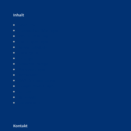
Inhalt
Über uns
Haushaltsauflösungen
Wertanrechnung
Entrümpelungen
Messi-Haushalte
Entsorgung
Umzüge
Seniorenumzüge
Renovierungen
Immobilien
SWR Dokumentation
Google-Bewertungen
Kontakt
Impressum
Datenschutz
Kontakt