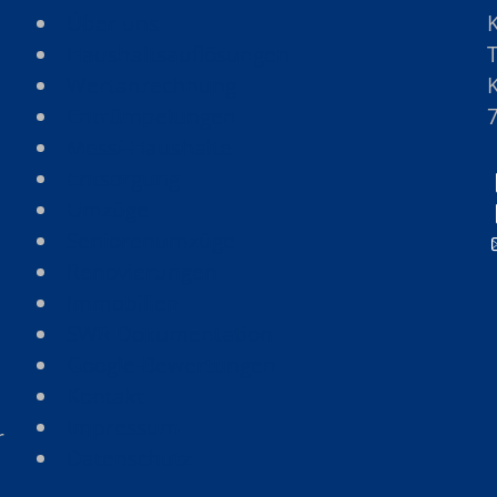
Über uns
Haushaltsauflösungen
Wertanrechnung
Entrümpelungen
Messi-Haushalte
Entsorgung
Umzüge
Seniorenumzüge
Renovierungen
Immobilien
SWR Dokumentation
Google-Bewertungen
Kontakt
Impressum
r
Datenschutz