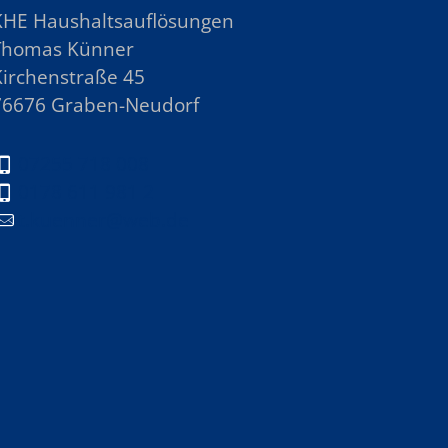
KHE Haushaltsauflösungen
Thomas Künner
Kirchenstraße 45
76676 Graben-Neudorf
07255 718 008
0178 611 981 2
t.kuenner@web.de