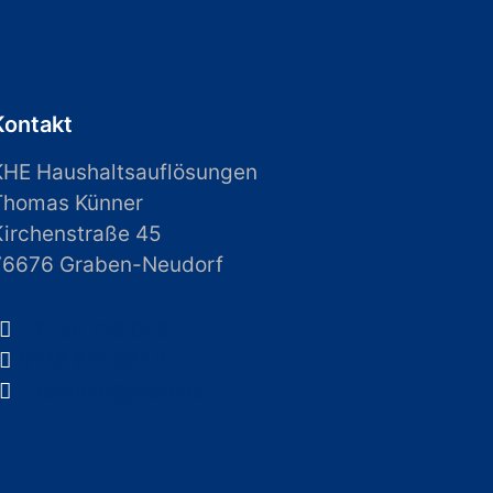
Kontakt
KHE Haushaltsauflösungen
Thomas Künner
Kirchenstraße 45
76676 Graben-Neudorf
07255 718 008
0178 611 981 2
t.kuenner@web.de