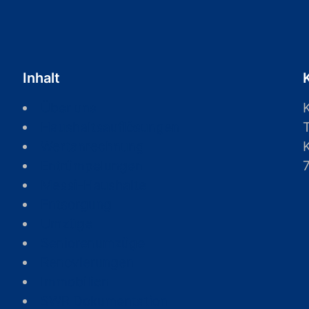
Inhalt
Über uns
Haushaltsauflösungen
Wertanrechnung
Entrümpelungen
Messi-Haushalte
Entsorgung
Umzüge
Seniorenumzüge
Renovierungen
Immobilien
SWR Dokumentation