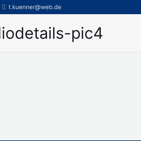
t.kuenner@web.de
iodetails-pic4