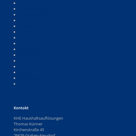
Über uns
Haushaltsauflösungen
Wertanrechnung
Entrümpelungen
Messi-Haushalte
Entsorgung
Umzüge
Seniorenumzüge
Renovierungen
Immobilien
SWR Dokumentation
Google-Bewertungen
Kontakt
Impressum
Datenschutz
Kontakt
KHE Haushaltsauflösungen
Thomas Künner
Kirchenstraße 45
76676 Graben-Neudorf