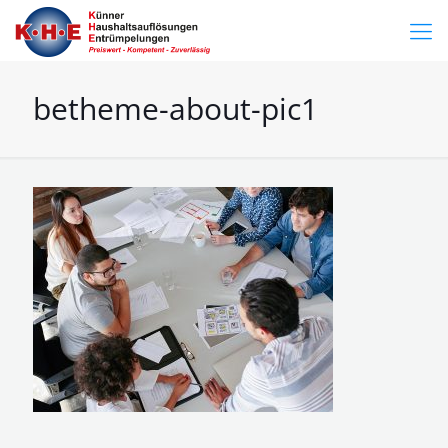
betheme-about-pic1