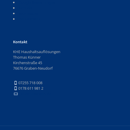
Google-Bewertungen
Kontakt
Impressum
Datenschutz
Kontakt
KHE Haushaltsauflösungen
Thomas Künner
Kirchenstraße 45
76676 Graben-Neudorf
07255 718 008
0178 611 981 2
t.kuenner@web.de