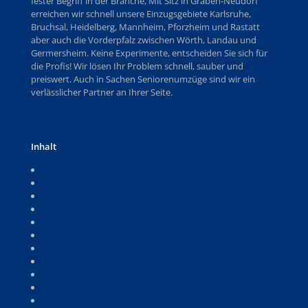
fester Begriff in der Branche, Mit Sitz in Graben-Neudorf
erreichen wir schnell unsere Einzugsgebiete Karlsruhe,
Bruchsal, Heidelberg, Mannheim, Pforzheim und Rastatt
aber auch die Vorderpfalz zwischen Wörth, Landau und
Germersheim. Keine Experimente, entscheiden Sie sich für
die Profis! Wir lösen Ihr Problem schnell, sauber und
preiswert. Auch in Sachen Seniorenumzüge sind wir ein
verlässlicher Partner an Ihrer Seite.
Inhalt
Über uns
Haushaltsauflösungen
Wertanrechnung
Entrümpelungen
Messi-Haushalte
Entsorgung
Umzüge
Seniorenumzüge
Renovierungen
Immobilien
SWR Dokumentation